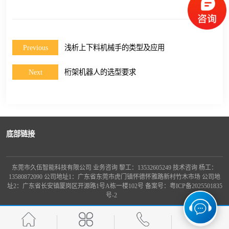
龙门桁架
Previous
浅析上下料机械手的类型及应用
Next
桁架机器人的选型要求
底部链接
东莞市久伍智能科技有限公司 业务咨询 黎工：13532605249 技术咨询 杨工：
13580872090 公司地址1：广东省东莞市虎门镇怀德怀雅路新村竹木市场 公司地
址2：广东省长安镇厦岗区开源路1号A栋一楼102号 备案号：
粤ICP备2025501835
号-2