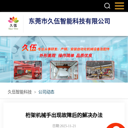
东莞市久伍智能科技有限公司
三轴龙门桁架机
械手
两轴龙门机械手
机器人第七轴(地
轨)
立体库智能仓储
久伍智能科技
>
公司动态
设备
立柱码垛机
重型模组
桁架机械手出现故障后的解决办法
丝杆模组
日期:2025-11-21