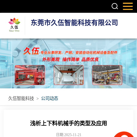
东莞市久伍智能科技有限公司
三轴龙门桁架机
械手
两轴龙门机械手
机器人第七轴(地
轨)
立体库智能仓储
久伍智能科技
>
公司动态
设备
立柱码垛机
重型模组
浅析上下料机械手的类型及应用
丝杆模组
日期:2025-11-21