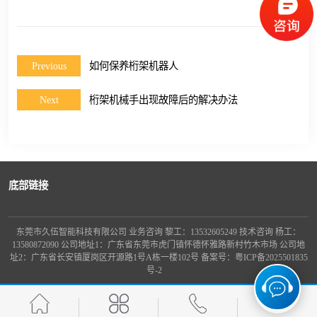
龙门桁架
Previous
如何保养桁架机器人
Next
桁架机械手出现故障后的解决办法
底部链接
东莞市久伍智能科技有限公司 业务咨询 黎工：13532605249 技术咨询 杨工：
13580872090 公司地址1：广东省东莞市虎门镇怀德怀雅路新村竹木市场 公司地
址2：广东省长安镇厦岗区开源路1号A栋一楼102号 备案号：
粤ICP备2025501835
号-2