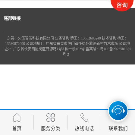
龙门桁架
底部链接
东莞市久伍智能科技有限公司 业务咨询 黎工：13532605249 技术咨询 杨工：
13580872090 公司地址1：广东省东莞市虎门镇怀德怀雅路新村竹木市场 公司地
址2：广东省长安镇厦岗区开源路1号A栋一楼102号 备案号：
粤ICP备2025501835
号-2
首页
服务分类
热线电话
联系我们