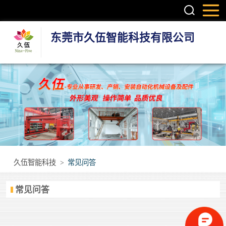
东莞市久伍智能科技有限公司
三轴龙门桁架机
械手
两轴龙门机械手
机器人第七轴(地
轨)
立体库智能仓储
久伍智能科技
>
常见问答
设备
立柱码垛机
常见问答
重型模组
丝杆模组