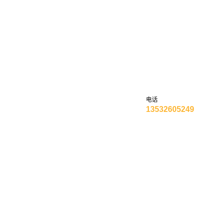
专业从事研发、产销、安装自动化机械设备及配件
东莞市久伍智
电话
13532605249
首页
产品中心