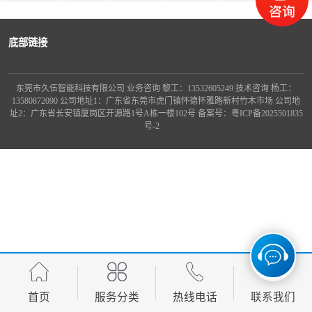
龙门桁架
底部链接
东莞市久伍智能科技有限公司 业务咨询 黎工：13532605249 技术咨询 杨工：
13580872090 公司地址1：广东省东莞市虎门镇怀德怀雅路新村竹木市场 公司地
址2：广东省长安镇厦岗区开源路1号A栋一楼102号 备案号：
粤ICP备2025501835
号-2
首页
服务分类
热线电话
联系我们