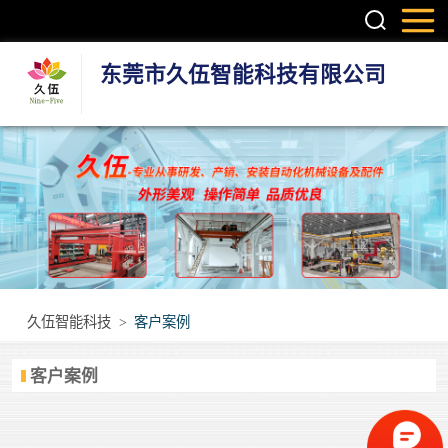
东莞市久伍智能科技有限公司
三轴龙门桁架机
械手
两轴龙门机械手
机器人第七轴(地
轨)
立体库智能仓储
久伍智能科技
>
客户案例
设备
立柱码垛机
客户案例
重型模组
丝杆模组