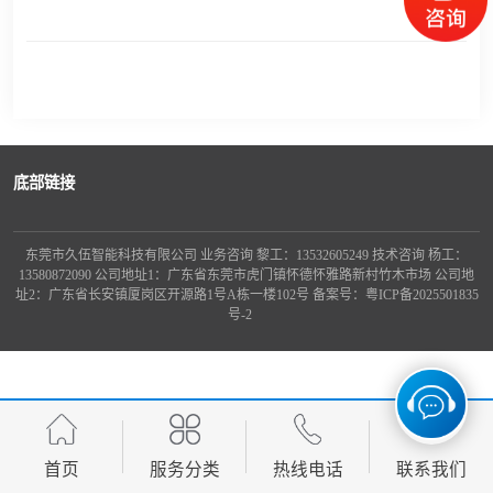
龙门桁架
底部链接
东莞市久伍智能科技有限公司 业务咨询 黎工：13532605249 技术咨询 杨工：
13580872090 公司地址1：广东省东莞市虎门镇怀德怀雅路新村竹木市场 公司地
址2：广东省长安镇厦岗区开源路1号A栋一楼102号 备案号：
粤ICP备2025501835
号-2
首页
服务分类
热线电话
联系我们