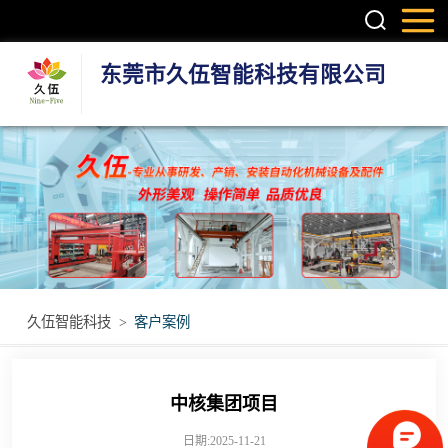
东莞市久伍智能科技有限公司
三轴龙门桁架机
械手
两轴龙门机械手
机器人第七轴(地
轨)
立体库智能仓储
久伍智能科技
>
客户案例
设备
立柱码垛机
重型模组
中核集团项目
丝杆模组
日期:2025-11-21