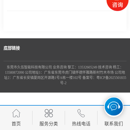
龙门桁架
底部链接
东莞市久伍智能科技有限公司 业务咨询 黎工：13532605249 技术咨询 杨工：
13580872090 公司地址1：广东省东莞市虎门镇怀德怀雅路新村竹木市场 公司地
址2：广东省长安镇厦岗区开源路1号A栋一楼102号 备案号：
粤ICP备2025501835
号-2
首页
服务分类
热线电话
联系我们