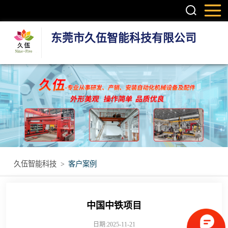
东莞市久伍智能科技有限公司
三轴龙门桁架机
械手
两轴龙门机械手
机器人第七轴(地
轨)
立体库智能仓储
久伍智能科技
>
客户案例
设备
立柱码垛机
重型模组
中国中铁项目
丝杆模组
日期:2025-11-21