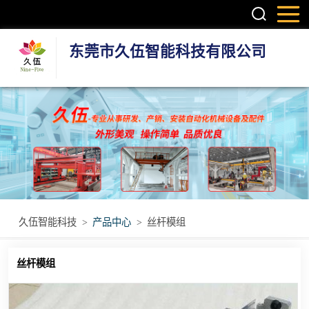
东莞市久伍智能科技有限公司
三轴龙门桁架机
械手
两轴龙门机械手
机器人第七轴(地
轨)
立体库智能仓储
久伍智能科技
>
产品中心
>
丝杆模组
设备
立柱码垛机
丝杆模组
重型模组
丝杆模组