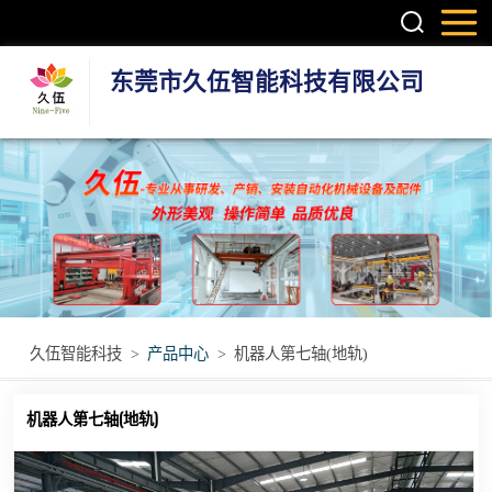
东莞市久伍智能科技有限公司
三轴龙门桁架机
械手
两轴龙门机械手
机器人第七轴(地
轨)
立体库智能仓储
久伍智能科技
>
产品中心
>
机器人第七轴(地轨)
设备
立柱码垛机
机器人第七轴(地轨)
重型模组
丝杆模组