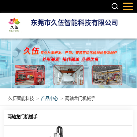
东莞市久伍智能科技有限公司
三轴龙门桁架机
械手
两轴龙门机械手
机器人第七轴(地
轨)
立体库智能仓储
久伍智能科技
>
产品中心
>
两轴龙门机械手
设备
立柱码垛机
两轴龙门机械手
重型模组
丝杆模组