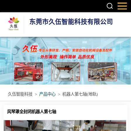
东莞市久伍智能科技有限公司
三轴龙门桁架机
械手
两轴龙门机械手
机器人第七轴(地
轨)
立体库智能仓储
久伍智能科技
>
产品中心
>
机器人第七轴(地轨)
设备
立柱码垛机
风琴罩全封闭机器人第七轴
重型模组
丝杆模组