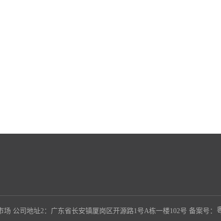
竹木市场 公司地址2：广东省长安镇厦岗区开源路1号A栋一楼102号 备案号：