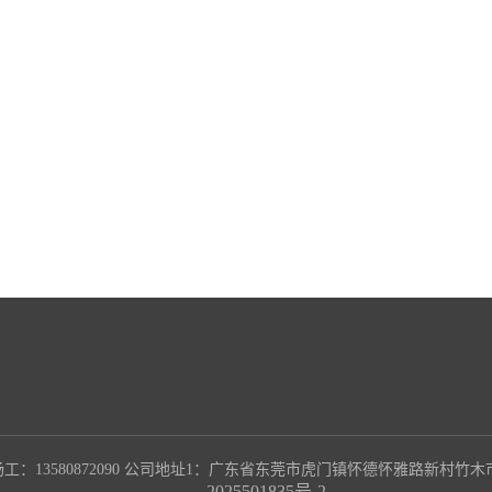
询 杨工：13580872090 公司地址1：广东省东莞市虎门镇怀德怀雅路新村
2025501835号-2