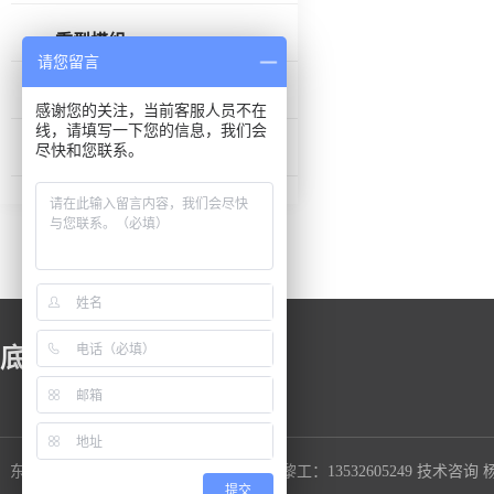
重型模组
请您留言
丝杆模组
感谢您的关注，当前客服人员不在
线，请填写一下您的信息，我们会
尽快和您联系。
龙门桁架
底部链接
东莞市久伍智能科技有限公司 业务咨询 黎工：13532605249 技术咨
提交