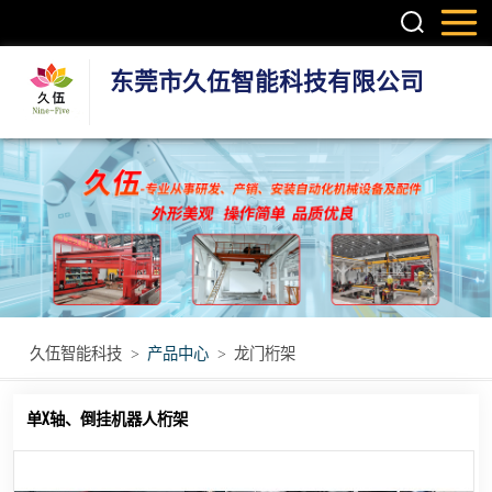
东莞市久伍智能科技有限公司
三轴龙门桁架机
械手
两轴龙门机械手
机器人第七轴(地
轨)
立体库智能仓储
久伍智能科技
>
产品中心
>
龙门桁架
设备
立柱码垛机
单X轴、倒挂机器人桁架
重型模组
丝杆模组