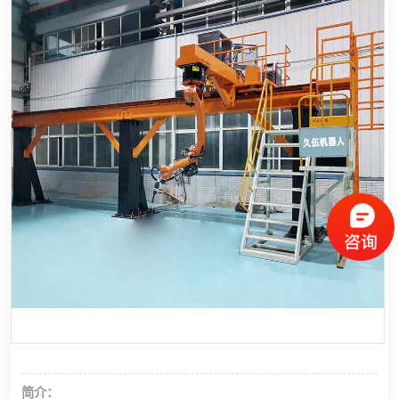
龙门桁架
简介：